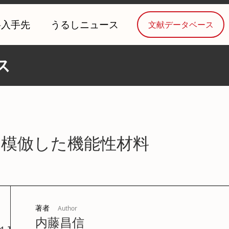
料入手先
うるしニュース
文献データベース
ス
を模倣した機能性材料
著者
Author
内藤昌信