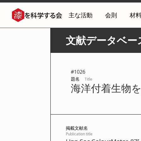
主な活動
会則
材
文献データベー
#
1026
題名
Title
海洋付着生物
掲載文献名
Publication title