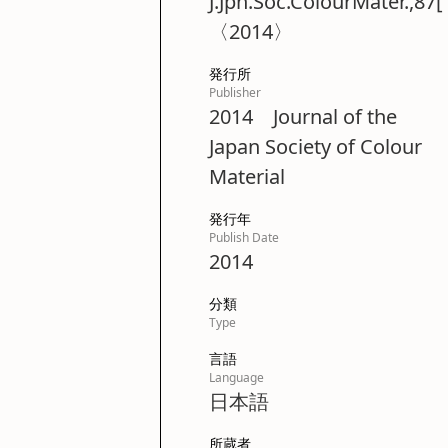
J.Jpn.Soc.ColourMater.,87
〈2014〉
発行所
Publisher
2014 Journal of the
Japan Society of Colour
Material
発行年
Publish Date
2014
分類
Type
言語
Language
日本語
所蔵者