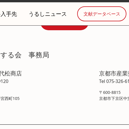
料入手先
うるしニュース
文献データベース
お問い合わせ
学する会 事務局
喜代松商店
京都市産業
9120
Tel 075-326-6
〒600-8815
宮西町105
京都市下京区中