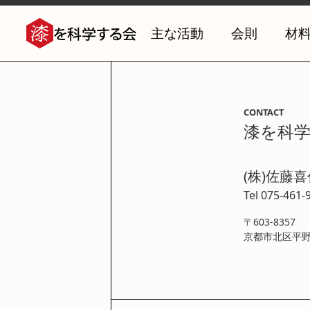
主な活動
会則
材
CONTACT
漆を科
(株)佐藤
Tel 075-461-
〒603-8357
京都市北区平野