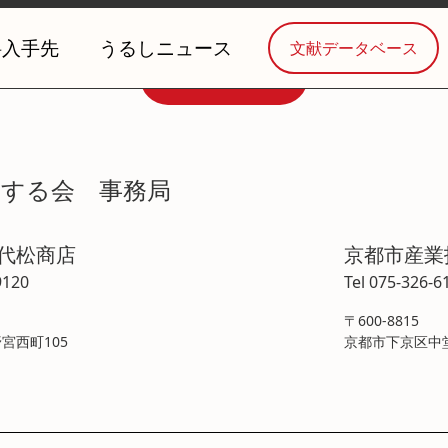
料入手先
うるしニュース
文献データベース
お問い合わせ
学する会 事務局
喜代松商店
京都市産業
9120
Tel 075-326-6
〒600-8815
宮西町105
京都市下京区中