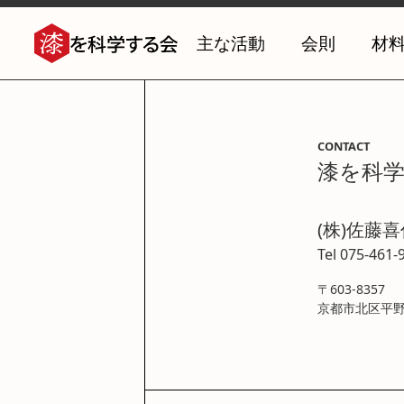
主な活動
会則
材
CONTACT
漆を科
(株)佐藤
Tel 075-461-
〒603-8357
京都市北区平野